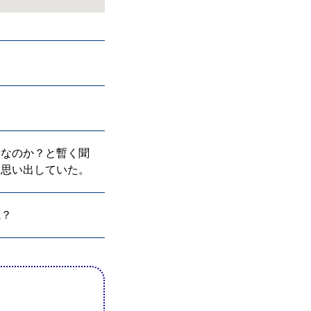
音なのか？と暫く聞
を思い出していた。
風？